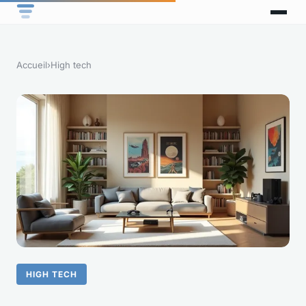
Accueil
›
High tech
HIGH TECH