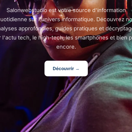
Salonwebstudio est votre source d'information
uotidienne sur l'univers informatique. Découvrez n
alyses approfondies, guides pratiques et décrypta
r l'actu tech, le high-tech, les smartphones et bien p
encore.
Découvrir →