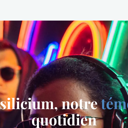
silicium, notre
tém
quotidien