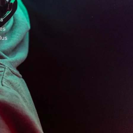
os
ges
lus