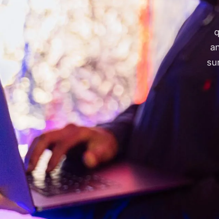
q
an
su